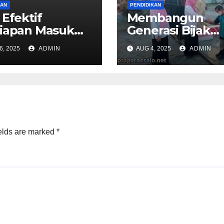
KAN
PENDIDIKAN
 Efektif
Membangun
iapan Masuk
Generasi Bijak
untuk Lulusan
Melalui Pendidi
6, 2025
ADMIN
AUG 4, 2025
ADMIN
lah
Holistik Sejak Di
elds are marked
*