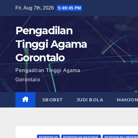
Skip
Fri. Aug 7th, 2026
5:49:47 PM
to
content
Pengadilan
Tinggi Agama
Gorontalo
Pengadilan Tinggi Agama
Gorontalo
SBOBET
JUDI BOLA
MAHJON
PENDIDIKAN
PENDIDIKAN NASIONAL
PENDIDIKAN UNIVERS