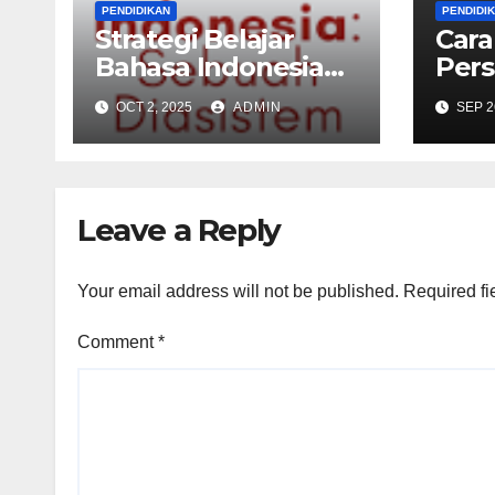
PENDIDIKAN
PENDIDI
Strategi Belajar
Cara
Bahasa Indonesia
Pers
Lewat Membaca
PNS 
OCT 2, 2025
ADMIN
SEP 2
Buku
Seko
Leave a Reply
Your email address will not be published.
Required fi
Comment
*