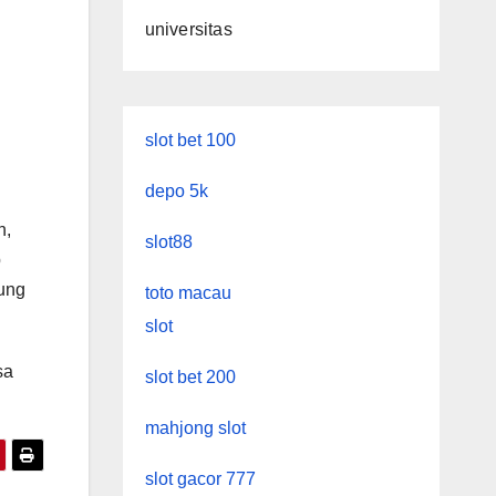
g
universitas
slot bet 100
depo 5k
n,
slot88
p
ung
toto macau
slot
sa
slot bet 200
mahjong slot
slot gacor 777