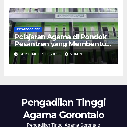
UNCATEGORIZED
Pelajaran Agama di Pondok
Pesantren yang Membentuk
Karakter Santri
SEPTEMBER 11, 2025
ADMIN
Pengadilan Tinggi
Agama Gorontalo
Pengadilan Tinggi Agama Gorontalo