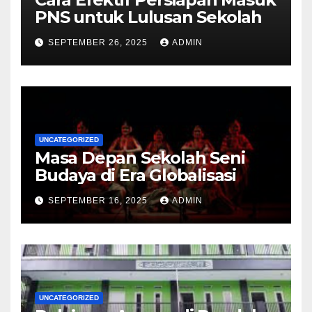
PNS untuk Lulusan Sekolah
SEPTEMBER 26, 2025
ADMIN
UNCATEGORIZED
Masa Depan Sekolah Seni
Budaya di Era Globalisasi
SEPTEMBER 16, 2025
ADMIN
UNCATEGORIZED