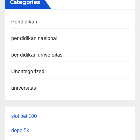
Categories
Pendidikan
pendidikan nasional
pendidikan universitas
Uncategorized
universitas
slot bet 100
depo 5k