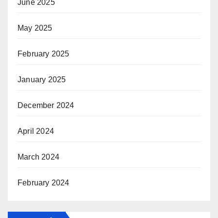
June 2025
May 2025
February 2025
January 2025
December 2024
April 2024
March 2024
February 2024