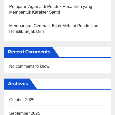
Pelajaran Agama di Pondok Pesantren yang
Membentuk Karakter Santri
Membangun Generasi Bijak Melalui Pendidikan
Holistik Sejak Dini
Recent Comments
No comments to show.
Archives
October 2025
September 2025