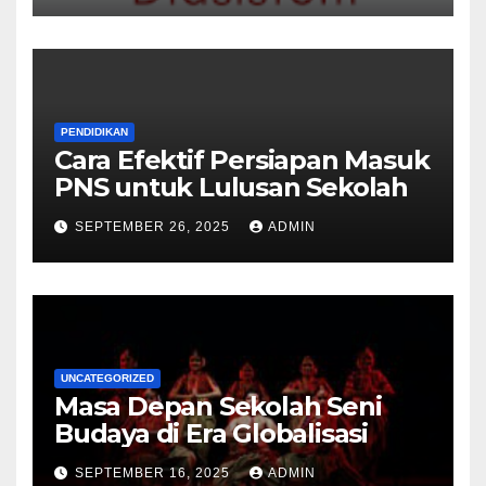
PENDIDIKAN
Cara Efektif Persiapan Masuk
PNS untuk Lulusan Sekolah
SEPTEMBER 26, 2025
ADMIN
UNCATEGORIZED
Masa Depan Sekolah Seni
Budaya di Era Globalisasi
SEPTEMBER 16, 2025
ADMIN