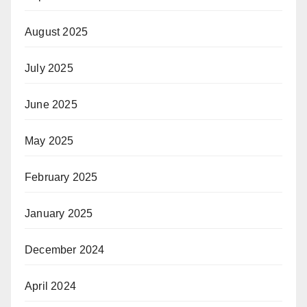
August 2025
July 2025
June 2025
May 2025
February 2025
January 2025
December 2024
April 2024