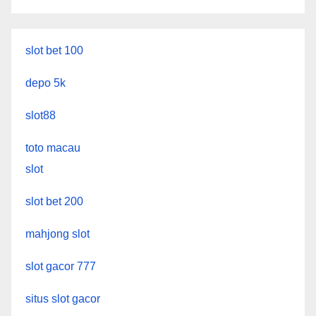
slot bet 100
depo 5k
slot88
toto macau
slot
slot bet 200
mahjong slot
slot gacor 777
situs slot gacor