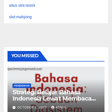
situs slot resmi
slot mahjong
YOU MISSED
PENDIDIKAN
Strategi Belajar Bahasa
Indonesia Lewat Membaca
Buku
OCTOBER 2, 2025
ADMIN