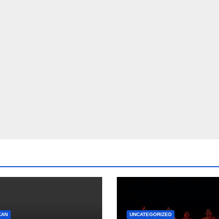
KAN
UNCATEGORIZED