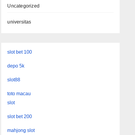
Uncategorized
universitas
slot bet 100
depo 5k
slot88
toto macau
slot
slot bet 200
mahjong slot