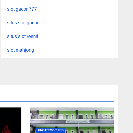
slot gacor 777
situs slot gacor
situs slot resmi
slot mahjong
UNCATEGORIZED