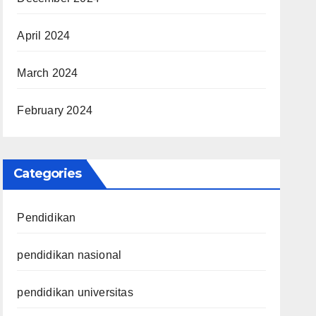
April 2024
March 2024
February 2024
Categories
Pendidikan
pendidikan nasional
pendidikan universitas