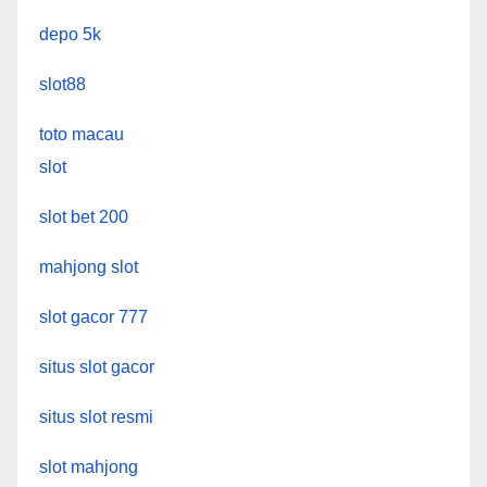
depo 5k
slot88
toto macau
slot
slot bet 200
mahjong slot
slot gacor 777
situs slot gacor
situs slot resmi
slot mahjong