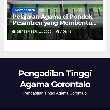
UNCATEGORIZED
Pelajaran Agama di Pondok
Pesantren yang Membentuk
Karakter Santri
SEPTEMBER 11, 2025
ADMIN
Pengadilan Tinggi
Agama Gorontalo
Pengadilan Tinggi Agama Gorontalo