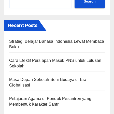
Search
Recent Posts
Strategi Belajar Bahasa Indonesia Lewat Membaca
Buku
Cara Efektif Persiapan Masuk PNS untuk Lulusan
Sekolah
Masa Depan Sekolah Seni Budaya di Era
Globalisasi
Pelajaran Agama di Pondok Pesantren yang
Membentuk Karakter Santri