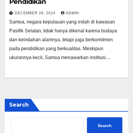
Pendidikan
DECEMBER 28, 2024
ADMIN
Samoa, negara kepulauan yang indah di kawasan
Pasifik Selatan, tidak hanya dikenal karena budaya
dan keindahan alamnya, tetapi juga berkomitmen
pada pendidikan yang berkualitas. Meskipun
ukurannya kecil, Samoa menawarkan institusi…
Search
Search