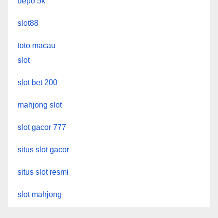
depo 5k
slot88
toto macau
slot
slot bet 200
mahjong slot
slot gacor 777
situs slot gacor
situs slot resmi
slot mahjong