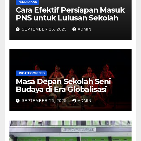
PENDIDIKAN
Cara Efektif Persiapan Masuk
PNS untuk Lulusan Sekolah
SEPTEMBER 26, 2025
ADMIN
UNCATEGORIZED
Masa Depan Sekolah Seni
Budaya di Era Globalisasi
SEPTEMBER 16, 2025
ADMIN