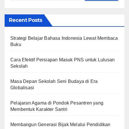
Recent Posts
Strategi Belajar Bahasa Indonesia Lewat Membaca
Buku
Cara Efektif Persiapan Masuk PNS untuk Lulusan
Sekolah
Masa Depan Sekolah Seni Budaya di Era
Globalisasi
Pelajaran Agama di Pondok Pesantren yang
Membentuk Karakter Santri
Membangun Generasi Bijak Melalui Pendidikan