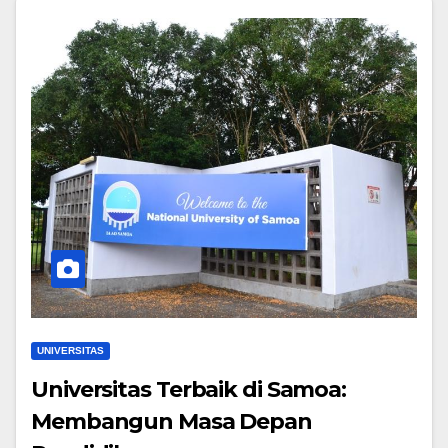
UNIVERSITAS
Universitas Terbaik di Samoa:
Membangun Masa Depan